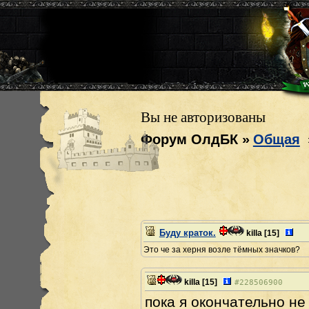
Вы не авторизованы
Форум ОлдБК
»
Общая
Буду краток.
killa
[15]
Это че за херня возле тёмных значков?
killa
[15]
#
228506900
пока я окончательно не