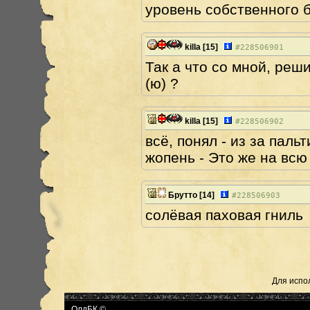
уровень собственного б
killa
[15]
#
228506901
Так а что со мной, реш
(ю) ?
killa
[15]
#
228506902
всё, понял - из за пальт
жопень - Это же на всю
Брутто
[14]
#
228506903
солёвая паховая гниль
Для испо
ОлдБК ©